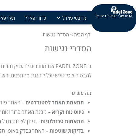
ילוג
תוכן
פתח מחבטי
הבית שלך לפאדל בישראל
מחבטי פאדל
כדורי פאדל
תיקי פא
דף הבית
>
הסדרי נגישות
הסדרי נגישות
ב־PADEL ZONE אנו מחויבים לה
להבטיח שכל גולש יוכל ליהנות מהתכנים והשירו
מה עשינו:
התאמת האתר לסטנדרטים
– האתר פות
ניווט נוח וקריא
– מבנה האתר ברור ונוח ל
התאמות טכנולוגיות
– ניתן לשנות גודל ג
בדיקות שוטפות
– האתר נבדק באופן תקו