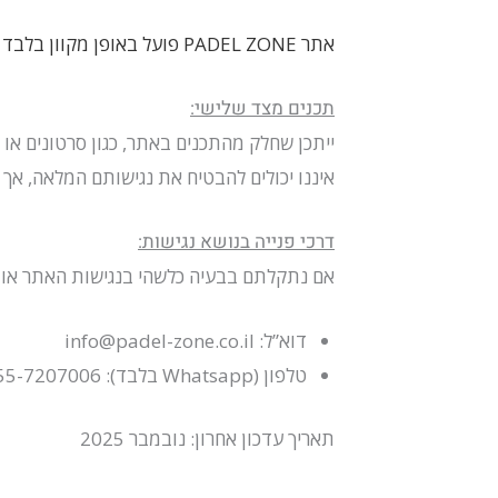
אתר PADEL ZONE פועל באופן מקוון בלבד ואינו כולל חנות פיזית. השירות ללקוחות ניתן טפסי יצירת הקשר אתר, הדוא”ל או ה-Whatsapp
תכנים מצד שלישי:
ייתכן שחלק מהתכנים באתר, כגון סרטונים או תוספים חיצוניים (כגון YouTube או  Maps
איננו יכולים להבטיח את נגישותם המלאה, אך
דרכי פנייה בנושא נגישות:
אם נתקלתם בבעיה כלשהי בנגישות האתר או אם
דוא”ל: info@padel-zone.co.il
טלפון (Whatsapp בלבד): 055-7207006
תאריך עדכון אחרון: נובמבר 2025