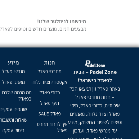
הירשמו לניוזלטר שלנו!
מבצעים חמים, מוצרים חדשים וטיפים לפאדל 
חנות
מידע
מחבטי פאדל
מגרשי פאדל
Padel Zone – הבית
לפאדל בישראל!
אקססוריז וציוד נלווה
מאמני פאדל
באתר פאדל זון תמצאו הכל
כדורי פאדל
מה הרמה שלכם
– חנות מחבטי פאדל
בפאדל
תיקי פאדל
איכותיים, כדורי פאדל, תיקי
שותפים עסקיים
פאדל וציוד נלווה, מאמרים
פאדל SALE
שאלות ותשובות
וטיפים לשיפור המשחק, מידע
איך לבחור מחבט
על מגרשי פאדל, ועדכון
פאדל
ביטול עסקה