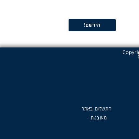
הירשם!
Copyri
התשלום באתר
מאובטח -