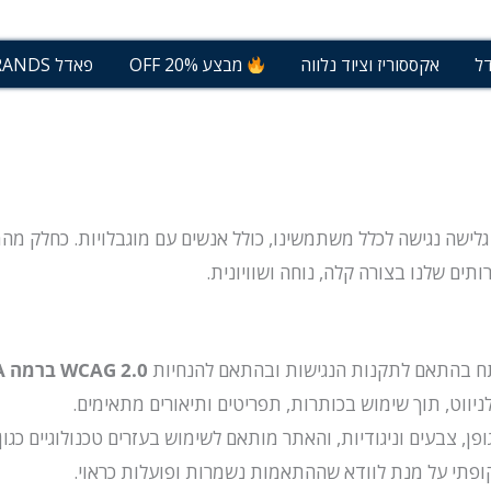
 פאדל
דל
אקססוריז וציוד נלווה
מבצע 20% OFF
פאדל BRANDS
עניק חוויית גלישה נגישה לכלל משתמשינו, כולל אנשים עם מוגבלויות. כח
תים שלנו בצורה קלה, נוחה ושוויונית.
ח בהתאם לתקנות הנגישות ובהתאם להנחיות
WCAG 2.0 ברמה AA
ניווט, תוך שימוש בכותרות, תפריטים ותיאורים מתאימים.
ופן, צבעים וניגודיות, והאתר מותאם לשימוש בעזרים טכנולוגיים כגון
פתי על מנת לוודא שההתאמות נשמרות ופועלות כראוי.